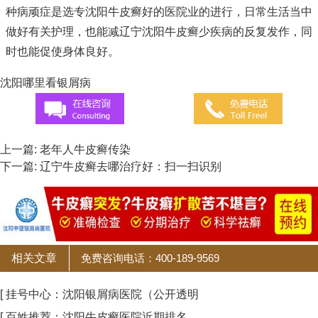
种病顽症是选专
沈阳牛皮癣好的医院
业的进行，日常生活当中
做好有关护理，也能减
辽宁沈阳牛皮癣
少疾病的反复发作，同
时也能促使身体良好。
沈阳哪里看银屑病
上一篇:
老年人牛皮癣传染
下一篇:
辽宁牛皮癣去哪治疗好：扫一扫识别
相关文章
免费咨询电话：400-189-9569
[ 挂号中心：沈阳银屑病医院（公开透明
[ 百姓推荐：沈阳牛皮癣医院近期排名