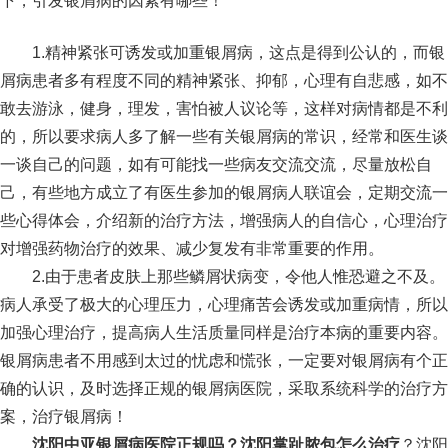
下，引发银屑病的因素有哪些！
1.精神紧张可诱发或加重银屑病，这点是得到公认的，而银
屑病患者多有程度不同的精神紧张、抑郁，心理有自悲感，如不
敢去游泳，健身，理发，害怕被人议论等，这样对病情都是不利
的，所以要求病人多了解一些有关银屑病的常识，经常和医生谈
一谈自己的问题，如有可能找一些病友交流交流，尽量放松自
己，有些地方成立了有医生参加的银屑病人联谊会，定期交流一
些心得体会，介绍新的治疗方法，增强病人的自信心，心理治疗
对增强药物治疗的效果、减少复发有非常重要的作用。
2.由于患者皮肤上那些鳞屑状病变，令他人惟恐避之不及。
病人承受了极大的心理压力，心理痛苦会诱发或加重病情，所以
加强心理治疗，提高病人生活质量同样是治疗本病的重要内容。
银屑病患者不用感到太过的忧虑和慌张，一定要对银屑病有个正
确的认识，及时选择正规的银屑病医院，采取系统科学的治疗方
案，治疗银屑病！
沈阳中亚银屑病医院正规吗？沈阳掌趾脓包怎么治疗
？沈阳