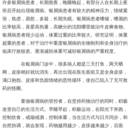
许多银屑病患者，长期熬夜，晚睡晚起，有部分人在长期上夜
班后开始出现银屑病。银屑病患者有较大的精神压力，情绪紧
张，焦虑，易怒，多疑，长期失眠。银屑病患者嗜烟，嗜酒的
比率较高，喜爱高热量，高糖分的
沈阳哪里能治牛皮癣
食物。
银屑病患者很少运动，体重过重的比率较大。研究证明，体重
超重的患者，对于治疗中重度银屑病的生物制剂和全身治疗的
临床疗效较差。逐渐减轻体重可减轻银屑病的严重程度。
在银屑病门诊中，很多病人都是三天打鱼，两天晒
网，皮疹稍好就玩消失，再次出现在医生面前又是全身皮疹，
满口抱怨。皮疹和负面情绪的恶性循环，使自己陷入了无可救
药的怪圈。
要做银屑病的管控者，在坚持药物治疗的同时，积极
改变自己的生活方式。早睡早起，积极运动，在阳光下奔跑，
控制饮食，戒烟戒酒，控制体重，当生活方式与日月同步，和
自然协调，就会发现，药物越用越少，皮疹越来越少，后面