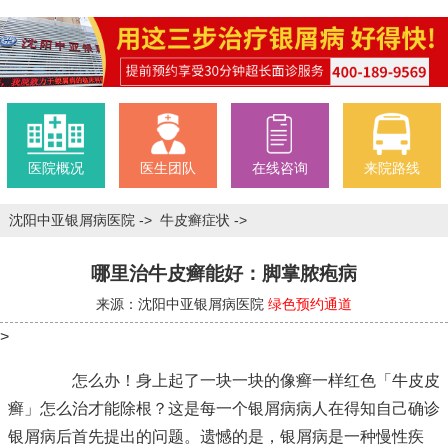
医院概况
医生团队
在线咨询
来院路线
沈阳中亚银屑病医院
->
牛皮癣症状
->
哪里治牛皮癣能好：脚掌脓疱病
来源：沈阳中亚银屑病医院
绿色预约通道
>
怎么办！身上起了一块一块的像癣一样红色「牛皮皮
癣」怎么治才能除根？这是每一个银屑病病人在得知自己确诊
银屑病后首先提出的问题。遗憾的是，银屑病是一种慢性疾