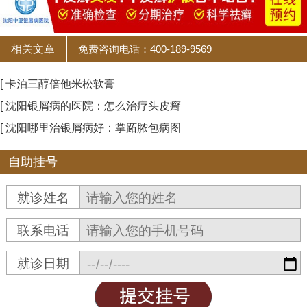
相关文章
免费咨询电话：400-189-9569
[ 卡泊三醇倍他米松软膏
[ 沈阳银屑病的医院：怎么治疗头皮癣
[ 沈阳哪里治银屑病好：掌跖脓包病图
自助挂号
就诊姓名
联系电话
就诊日期