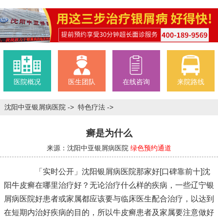
医院概况
医生团队
在线咨询
来院路线
沈阳中亚银屑病医院
->
特色疗法
->
癣是为什么
来源：沈阳中亚银屑病医院
绿色预约通道
「实时公开」沈阳银屑病医院那家好[口碑靠前十]沈
阳牛皮癣在哪里治疗好？无论治疗什么样的疾病，一些
辽宁银
屑病医院好
患者或家属都应该要与临床医生配合治疗，以达到
在短期内治好疾病的目的，所以牛皮癣患者及家属要注意做好