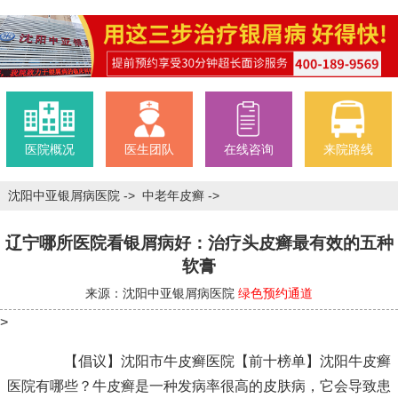
医院概况
医生团队
在线咨询
来院路线
沈阳中亚银屑病医院
->
中老年皮癣
->
辽宁哪所医院看银屑病好：治疗头皮癣最有效的五种
软膏
来源：沈阳中亚银屑病医院
绿色预约通道
>
【倡议】沈阳市牛皮癣医院【前十榜单】沈阳牛皮癣
医院有哪些？牛皮癣是一种发病率很高的皮肤病，它会导致患